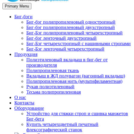
Primary Menu
Биг-бэги
Биг-бэг полипропиленовый одностропный
Биг-бэг полипропиленовый двухстропный
Биг-Бэг полипропиленовый четырехстропный
Биг-бэг ленточный двухстропный
Биг-Бэг четырехстропный с нашивными стропами
Биг-Бэг ленточный четырехстропный
Продукция
Полиэтиленовый вкладыш в биг-бег от
производителя
Полипропиленовая ткань
Вкладыш в ЖД полувагон (вагонный вкладыш)
Полипропиленовая нить (мультифиламентная)
Рукав полиэтиленовый
Тесьма полипропиленовая
О нас
Контакты
Оборудование
Устройство для стяжки строп и сшивка манжетов
Биг-бега
Купить четырехцветный печатный
флексографический станок