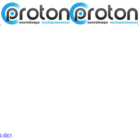
г-бігу