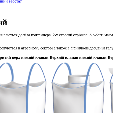
чний верстат
ий
иваються до тіла контейнера. 2-х стропні стрічкові біг-беги маю
овуються в аграрному секторі а також в гірничо-видобувній галу
ритий верх нижній клапан
Верхній клапан нижній клапан
Ве