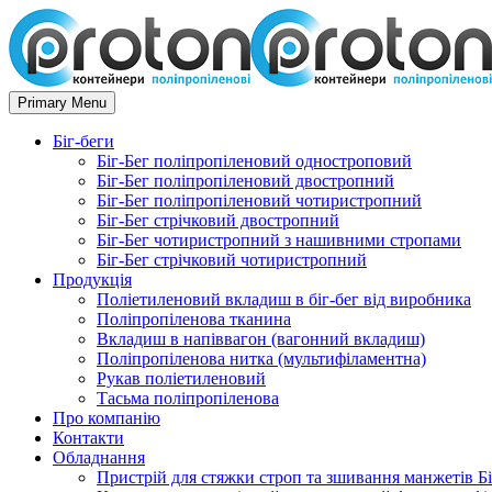
Primary Menu
Біг-беги
Біг-Бег поліпропіленовий одностроповий
Біг-Бег поліпропіленовий двостропний
Біг-Бег поліпропіленовий чотиристропний
Біг-Бег стрічковий двостропний
Біг-Бег чотиристропний з нашивними стропами
Біг-Бег стрічковий чотиристропний
Продукція
Поліетиленовий вкладиш в біг-бег від виробника
Поліпропіленова тканина
Вкладиш в напіввагон (вагонний вкладиш)
Поліпропіленова нитка (мультифіламентна)
Рукав поліетиленовий
Тасьма поліпропіленова
Про компанію
Контакти
Обладнання
Пристрій для стяжки строп та зшивання манжетів Бі