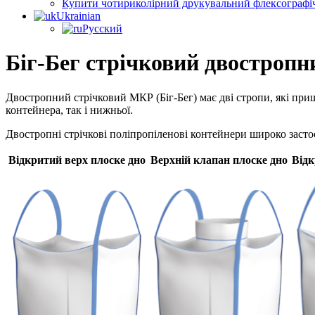
Купити чотириколірний друкувальний флексографі
Ukrainian
Русский
Біг-Бег стрічковий двостропн
Двостропний стрічковий МКР (Біг-Бег) має дві стропи, які приш
контейнера, так і нижньої.
Двостропні стрічкові поліпропіленові контейнери широко застос
Відкритий верх плоске дно
Верхній клапан плоске дно
Відк