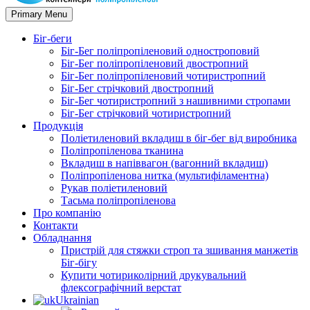
Primary Menu
Біг-беги
Біг-Бег поліпропіленовий одностроповий
Біг-Бег поліпропіленовий двостропний
Біг-Бег поліпропіленовий чотиристропний
Біг-Бег стрічковий двостропний
Біг-Бег чотиристропний з нашивними стропами
Біг-Бег стрічковий чотиристропний
Продукція
Поліетиленовий вкладиш в біг-бег від виробника
Поліпропіленова тканина
Вкладиш в напіввагон (вагонний вкладиш)
Поліпропіленова нитка (мультифіламентна)
Рукав поліетиленовий
Тасьма поліпропіленова
Про компанію
Контакти
Обладнання
Пристрій для стяжки строп та зшивання манжетів
Біг-бігу
Купити чотириколірний друкувальний
флексографічний верстат
Ukrainian